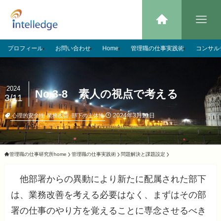
プロフィール
お問い合わせ
Home
管理職の仕事実践術
コンサル
2024
No.3-8 素人の視点で考える
3/11
2024年3月11日
心理的安全性
業務改善
部下の主体性
管理職の仕事研究所home
管理職の仕事実践術
問題解決と課題設定
他部署からの異動により新たに配属された部下
は、業務改善を考える必要はなく、まずはその部
署の仕事のやり方を覚えることに専念させるべき