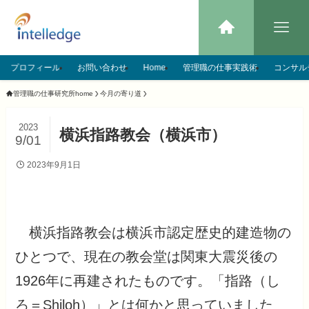
プロフィール
お問い合わせ
Home
管理職の仕事実践術
コンサル
管理職の仕事研究所home
今月の寄り道
2023
横浜指路教会（横浜市）
9/01
2023年9月1日
横浜指路教会は横浜市認定歴史的建造物の
ひとつで、現在の教会堂は関東大震災後の
1926年に再建されたものです。「指路（し
ろ＝Shiloh）」とは何かと思っていました