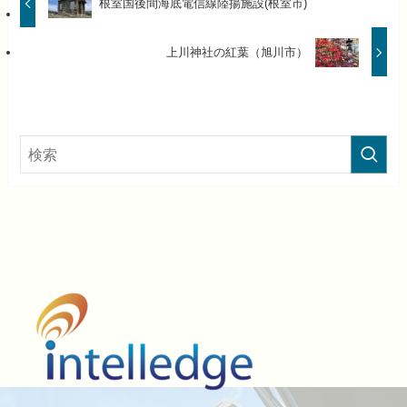
根室国後間海底電信線陸揚施設(根室市)
上川神社の紅葉（旭川市）