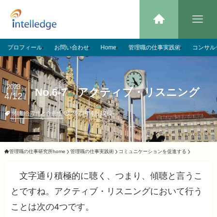
プロフィール
お問い合わせ
Home
管理職の仕事実践術
コンサル
2023
No.6-7 アクティブ・リスニング
4/12
2023年4月12日
傾聴
合理性と合意性
管理職の仕事研究所home
管理職の仕事実践術
コミュニケーションを促進する
文字通り積極的に聴く、つまり、傾聴と言うこ
とですね。アクティブ・リスニングにおいて行う
ことは次の4つです。