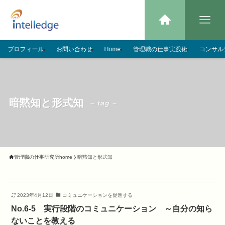
プロフィール
お問い合わせ
Home
管理職の仕事実践術
コンサル
暗黙知と形式知
– tag –
管理職の仕事研究所home
暗黙知と形式知
2023年4月12日
コミュニケーションを促進する
No.6-5 実行段階のコミュニケーション ～自分の知ら
ないことを教える